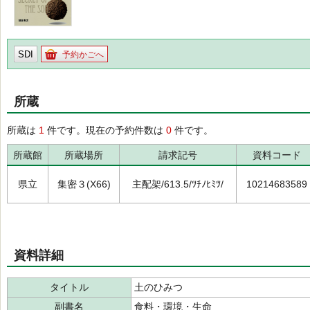
SDI
予約かごへ
所蔵
所蔵は
1
件です。現在の予約件数は
0
件です。
所蔵館
所蔵場所
請求記号
資料コード
県立
集密３(X66)
主配架/613.5/ﾂﾁﾉﾋﾐﾂ/
10214683589
資料詳細
タイトル
土のひみつ
副書名
食料・環境・生命