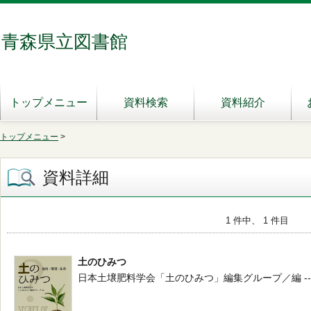
青森県立図書館
トップメニュー
資料検索
資料紹介
トップメニュー
>
資料詳細
1 件中、 1 件目
土のひみつ
日本土壌肥料学会「土のひみつ」編集グループ／編 -- 朝倉書店 