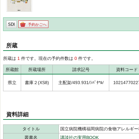
SDI
予約かごへ
所蔵
所蔵は
1
件です。現在の予約件数は
0
件です。
所蔵館
所蔵場所
請求記号
資料コード
県立
書庫２(XS8)
主配架/493.931/ｼﾊﾞﾀ*ﾙ/
1021477022
資料詳細
タイトル
国立病院機構福岡病院の食物アレルギー
叢書名
講談社の実用BOOK