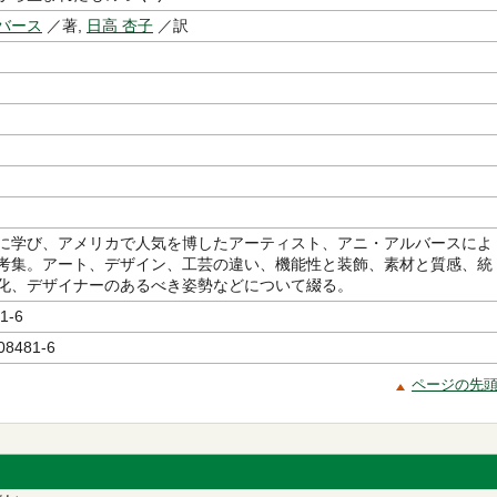
バース
／著,
日高 杏子
／訳
に学び、アメリカで人気を博したアーティスト、アニ・アルバースによ
考集。アート、デザイン、工芸の違い、機能性と装飾、素材と質感、統
化、デザイナーのあるべき姿勢などについて綴る。
1-6
08481-6
ページの先