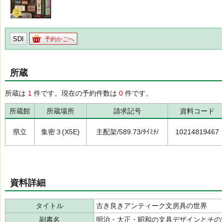
SDI
予約かごへ
所蔵
所蔵は
1
件です。現在の予約件数は
0
件です。
所蔵館
所蔵場所
請求記号
資料コード
県立
集密３(X5E)
主配架/589.73/ﾀｲﾐﾁ/
10214819467
資料詳細
タイトル
古き良きアンティーク文房具の世界
副書名
明治・大正・昭和の文具デザインとその