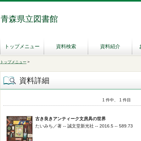
青森県立図書館
トップメニュー
資料検索
資料紹介
トップメニュー
>
資料詳細
1 件中、 1 件目
古き良きアンティーク文房具の世界
たいみち／著 -- 誠文堂新光社 -- 2016.5 -- 589.73