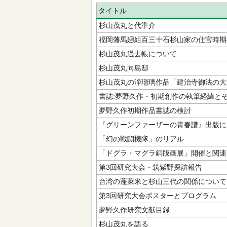
タイトル
杉山茂丸と代準介
福岡藩馬廻組百三十石杉山家の仕官時期
杉山茂丸過去帳について
杉山茂丸向島邸
杉山茂丸の浄瑠璃作品「建治寺御法の大
書誌:夢野久作・初期創作の執筆経緯と
夢野久作初期作品書誌の検討
『グリーンファーザーの青春譜』出版に
「幻の戦闘機隊」のリアル
「ドグラ・マグラ銅版画展」開催と関連
第3回研究大会・筑紫野探訪報告
台湾の蓬萊米と杉山三代の関係について
第3回研究大会ポスターとプログラム
夢野久作研究文献目録
杉山茂丸を語る