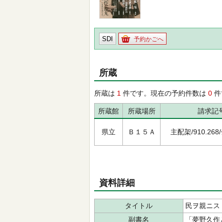
SDI
予約かごへ
所蔵
所蔵は
1
件です。現在の予約件数は
0
件
所蔵館
所蔵場所
請求記
県立
Ｂ１５Ａ
主配架/910.268/ﾀ
資料詳細
タイトル
民ヲ親ニス 
副書名
「夢野久作