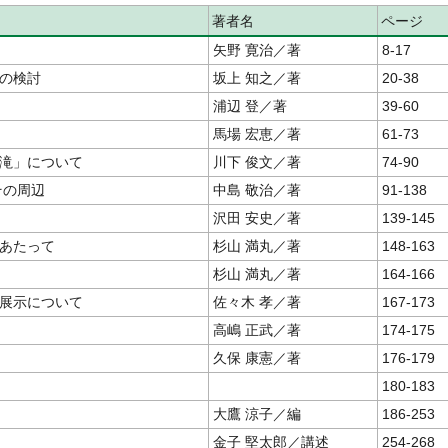
著者名
ページ
矢野 寛治／著
8-17
の検討
坂上 知之／著
20-38
浦辺 登／著
39-60
馬場 宏恵／著
61-73
滝」について
川下 俊文／著
74-90
その周辺
中島 敬治／著
91-138
沢田 安史／著
139-145
あたって
杉山 満丸／著
148-163
杉山 満丸／著
164-166
展示について
佐々木 孝／著
167-173
高嶋 正武／著
174-175
久保 康憲／著
176-179
180-183
大鷹 涼子／編
186-253
金子 堅太郎／講述
254-268