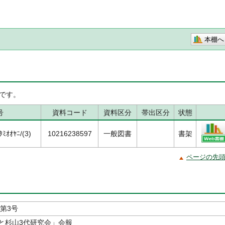
本棚へ
です。
号
資料コード
資料区分
帯出区分
状態
ﾐｵｵﾔﾆ/(3)
10216238597
一般図書
書架
ページの先
第3号
と杉山3代研究会」会報