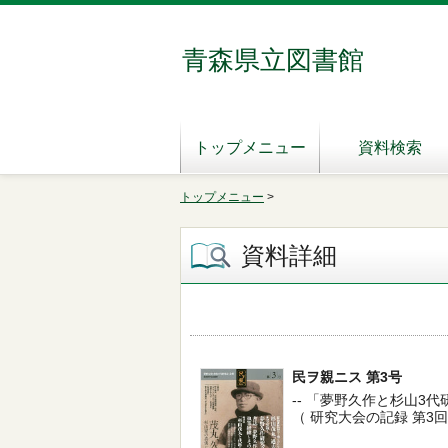
青森県立図書館
トップメニュー
資料検索
トップメニュー
>
資料詳細
民ヲ親ニス 第3号
-- 「夢野久作と杉山3代研究会
（ 研究大会の記録 第3回