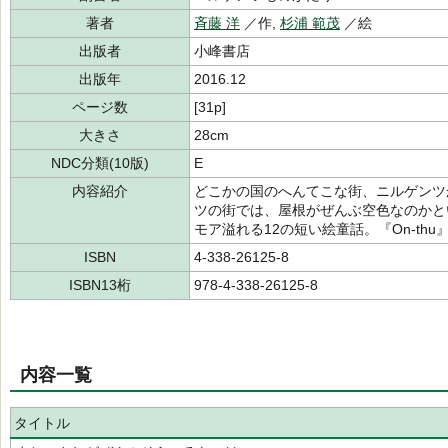
著者
斉藤 洋
／作,
杉浦 範茂
／絵
出版者
小峰書店
出版年
2016.12
ページ数
[31p]
大きさ
28cm
NDC分類(10版)
E
内容紹介
どこかの国のへんてこな街、ニルゲンツ
ツの街では、屋根がぜんぶ空色なのかと
モア溢れる12の短い絵童話。『On‐th
ISBN
4-338-26125-8
ISBN13桁
978-4-338-26125-8
内容一覧
タイトル