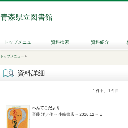
青森県立図書館
トップメニュー
資料検索
資料紹介
トップメニュー
>
資料詳細
1 件中、 1 件目
へんてこだより
斉藤 洋／作 -- 小峰書店 -- 2016.12 -- E