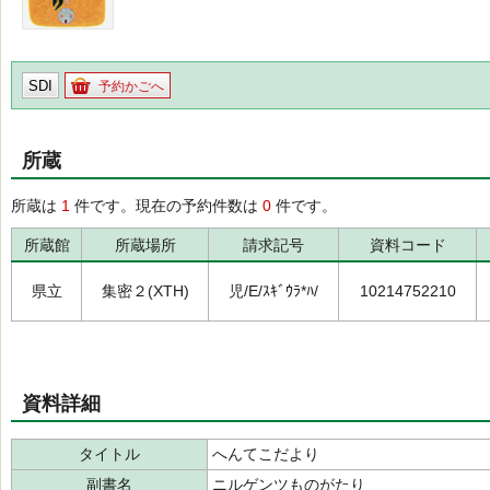
SDI
予約かごへ
所蔵
所蔵は
1
件です。現在の予約件数は
0
件です。
所蔵館
所蔵場所
請求記号
資料コード
県立
集密２(XTH)
児/E/ｽｷﾞｳﾗ*ﾊ/
10214752210
資料詳細
タイトル
へんてこだより
副書名
ニルゲンツものがたり