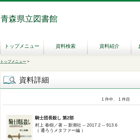
青森県立図書館
トップメニュー
資料検索
資料紹介
トップメニュー
>
資料詳細
1 件中、 1 件目
騎士団長殺し 第2部
村上 春樹／著 -- 新潮社 -- 2017.2 -- 913.6
（ 遷ろうメタファー編 ）