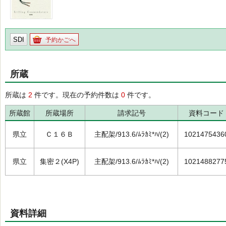
SDI
予約かごへ
所蔵
所蔵は
2
件です。現在の予約件数は
0
件です。
所蔵館
所蔵場所
請求記号
資料コード
県立
Ｃ１６Ｂ
主配架/913.6/ﾑﾗｶﾐ*ﾊ/(2)
1021475436
県立
集密２(X4P)
主配架/913.6/ﾑﾗｶﾐ*ﾊ/(2)
1021488277
資料詳細