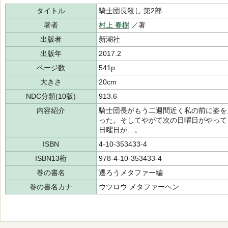
タイトル
騎士団長殺し 第2部
著者
村上 春樹
／著
出版者
新潮社
出版年
2017.2
ページ数
541p
大きさ
20cm
NDC分類(10版)
913.6
内容紹介
騎士団長がもう二週間近く私の前に姿を
った。そしてやがて次の日曜日がやって
日曜日が…。
ISBN
4-10-353433-4
ISBN13桁
978-4-10-353433-4
巻の書名
遷ろうメタファー編
巻の書名カナ
ウツロウ メタファーヘン