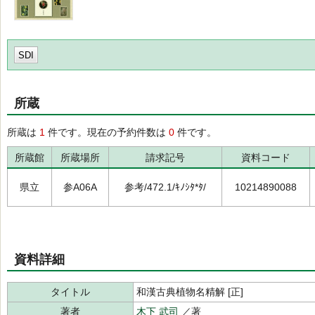
SDI
所蔵
所蔵は
1
件です。現在の予約件数は
0
件です。
所蔵館
所蔵場所
請求記号
資料コード
県立
参A06A
参考/472.1/ｷﾉｼﾀ*ﾀ/
10214890088
資料詳細
タイトル
和漢古典植物名精解 [正]
著者
木下 武司
／著