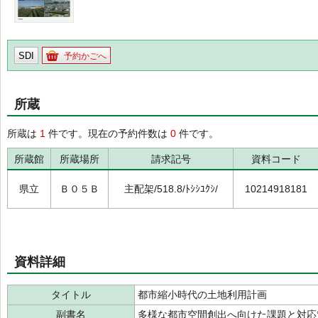
SDI
予約かごへ
所蔵
所蔵は
1
件です。現在の予約件数は
0
件です。
所蔵館
所蔵場所
請求記号
資料コード
県立
Ｂ０５Ｂ
主配架/518.8/ﾄｼｼﾕｸｼ/
10214918181
資料詳細
タイトル
都市縮小時代の土地利用計画
副書名
多様な都市空間創出へ向けた課題と対応