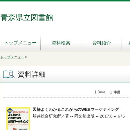
青森県立図書館
トップメニュー
資料検索
資料紹介
トップメニュー
>
資料詳細
1 件中、 1 件目
図解よくわかるこれからのWEBマーケティング
船井総合研究所／著 -- 同文舘出版 -- 2017.8 -- 675