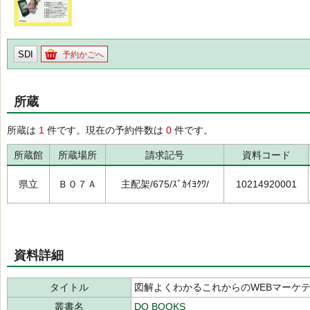
SDI
予約かごへ
所蔵
所蔵は
1
件です。現在の予約件数は
0
件です。
所蔵館
所蔵場所
請求記号
資料コード
県立
Ｂ０７Ａ
主配架/675/ｽﾞｶｲﾖｸﾜ/
10214920001
資料詳細
タイトル
図解よくわかるこれからのWEBマーケ
叢書名
DO BOOKS