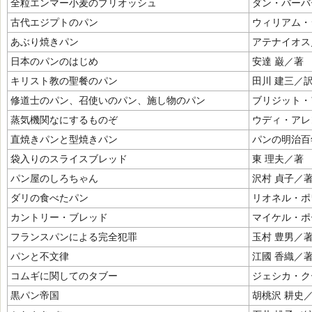
全粒エンマー小麦のブリオッシュ
ダン・バーバ
古代エジプトのパン
ウィリアム・
あぶり焼きパン
アテナイオス
日本のパンのはじめ
安達 巌／著
キリスト教の聖餐のパン
田川 建三／
修道士のパン、召使いのパン、施し物のパン
ブリジット・
蒸気機関なにするものぞ
ウディ・アレ
直焼きパンと型焼きパン
パンの明治百
袋入りのスライスブレッド
東 理夫／著
パン屋のしろちゃん
沢村 貞子／
ダリの食べたパン
リオネル・ポ
カントリー・ブレッド
マイケル・ポ
フランスパンによる完全犯罪
玉村 豊男／
パンと不文律
江國 香織／
コムギに関してのタブー
ジェシカ・ク
黒パン帝国
胡桃沢 耕史