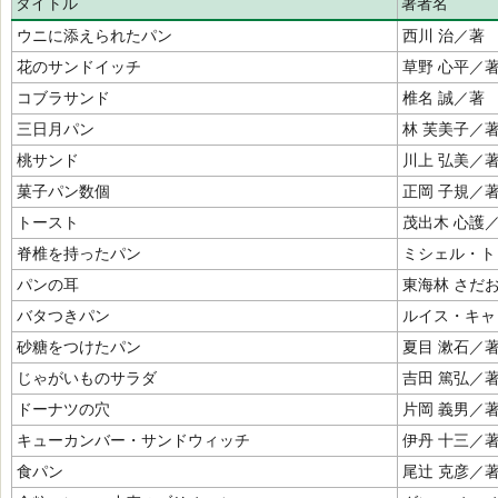
タイトル
著者名
ウニに添えられたパン
西川 治／著
花のサンドイッチ
草野 心平／
コブラサンド
椎名 誠／著
三日月パン
林 芙美子／
桃サンド
川上 弘美／
菓子パン数個
正岡 子規／
トースト
茂出木 心護
脊椎を持ったパン
ミシェル・ト
パンの耳
東海林 さだ
バタつきパン
ルイス・キャ
砂糖をつけたパン
夏目 漱石／
じゃがいものサラダ
吉田 篤弘／
ドーナツの穴
片岡 義男／
キューカンバー・サンドウィッチ
伊丹 十三／
食パン
尾辻 克彦／