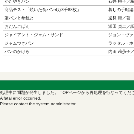
かたやきパン
石井 桃子／
商品テスト「焼いた食パン4万3千88枚」
暮しの手帖編
聖パンと拳銃と
辺見 庸／著
おだんごぱん
瀬田 貞二／
ジャイアント・ジャム・サンド
ジョン・ヴァ
ジャムつきパン
ラッセル・ホ
パンのかけら
内田 莉莎子
処理中に問題が発生しました。
TOPページから再処理を行なってくだ
A fatal error occurred.
Please contact the system administrator.