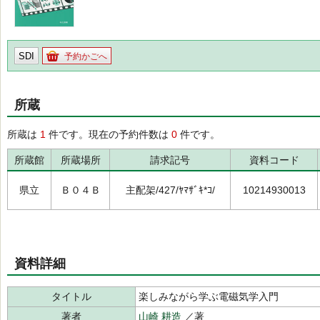
SDI
予約かごへ
所蔵
所蔵は
1
件です。現在の予約件数は
0
件です。
所蔵館
所蔵場所
請求記号
資料コード
県立
Ｂ０４Ｂ
主配架/427/ﾔﾏｻﾞｷ*ｺ/
10214930013
資料詳細
タイトル
楽しみながら学ぶ電磁気学入門
著者
山崎 耕造
／著