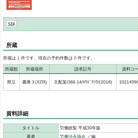
SDI
所蔵
所蔵は
1
件です。現在の予約件数は
0
件です。
所蔵館
所蔵場所
請求記号
資料コ
県立
書庫３(XZR)
主配架/366.14/ﾛｳﾄﾞｳｿｳ/(2018)
1021499
資料詳細
タイトル
労働総覧 平成30年版
著者
労働法令協会
／編