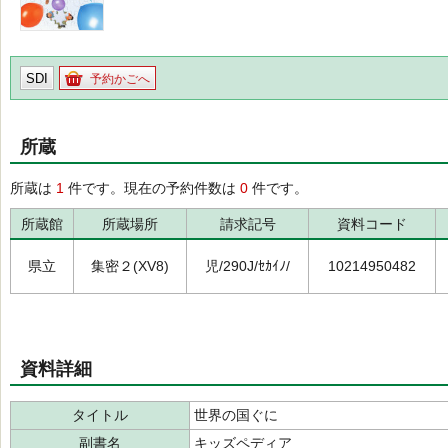
SDI
予約かごへ
所蔵
所蔵は
1
件です。現在の予約件数は
0
件です。
所蔵館
所蔵場所
請求記号
資料コード
県立
集密２(XV8)
児/290J/ｾｶｲﾉ/
10214950482
資料詳細
タイトル
世界の国ぐに
副書名
キッズペディア