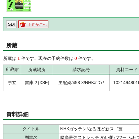
SDI
予約かごへ
所蔵
所蔵は
1
件です。現在の予約件数は
0
件です。
所蔵館
所蔵場所
請求記号
資料コード
県立
書庫２(XSE)
主配架/498.3/NHKｶﾞﾂﾃ/
1021494801
資料詳細
タイトル
NHKガッテン!なるほど新スゴ技
副書名
腰痛最強ストレッチ めい想パワー ふわ