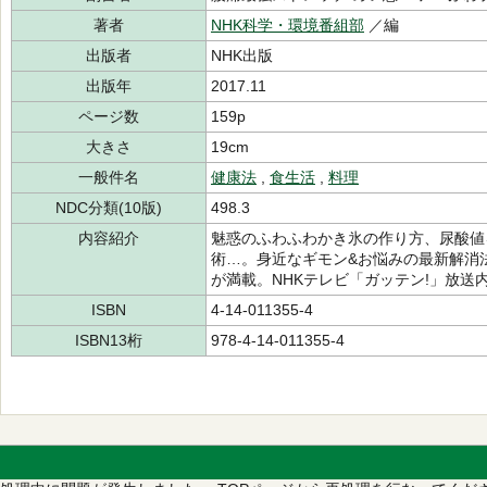
著者
NHK科学・環境番組部
／編
出版者
NHK出版
出版年
2017.11
ページ数
159p
大きさ
19cm
一般件名
健康法
,
食生活
,
料理
NDC分類(10版)
498.3
内容紹介
魅惑のふわふわかき氷の作り方、尿酸値
術…。身近なギモン&お悩みの最新解消
が満載。NHKテレビ「ガッテン!」放送
ISBN
4-14-011355-4
ISBN13桁
978-4-14-011355-4