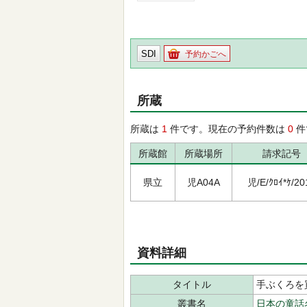
SDI
予約かごへ
所蔵
所蔵は
1
件です。現在の予約件数は
0
件
所蔵館
所蔵場所
請求記号
県立
児A04A
児/E/ｸﾛｲ*ｹ/20
資料詳細
タイトル
手ぶくろを
叢書名
日本の童話