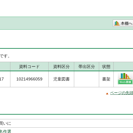
本棚へ
です。
資料コード
資料区分
帯出区分
状態
17
10214966059
児童図書
書架
ページの先
買いに
名作選