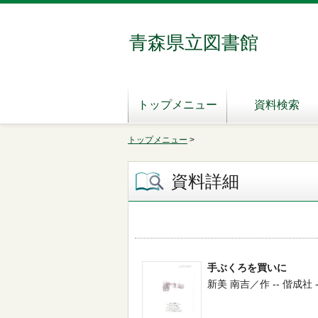
青森県立図書館
トップメニュー
資料検索
トップメニュー
>
資料詳細
手ぶくろを買いに
新美 南吉／作 -- 偕成社 -- 1