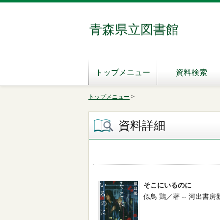
青森県立図書館
トップメニュー
資料検索
トップメニュー
>
資料詳細
そこにいるのに
似鳥 鶏／著 -- 河出書房新社 -