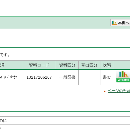
本棚へ
です。
記号
資料コード
資料区分
帯出区分
状態
ﾆﾀﾄﾞﾘ*ｹ/
10217106267
一般図書
書架
ページの先
のに
著