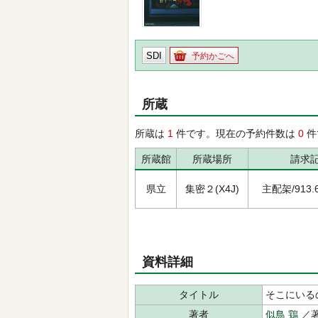
SDI
予約かごへ
所蔵
所蔵は
1
件です。現在の予約件数は
0
件
所蔵館
所蔵場所
請求
県立
集密２(X4J)
主配架/913.6/
資料詳細
タイトル
そこにいる
著者
似鳥 鶏
／