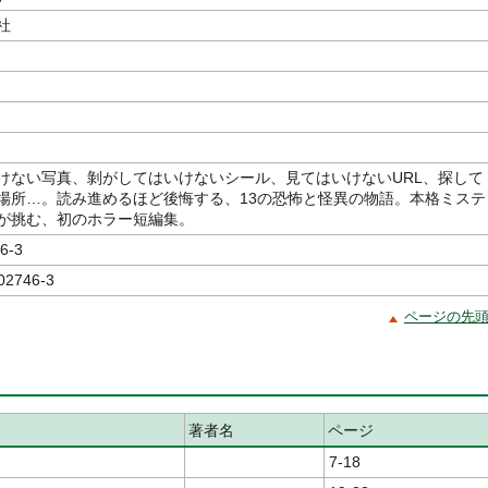
社
けない写真、剝がしてはいけないシール、見てはいけないURL、探して
場所…。読み進めるほど後悔する、13の恐怖と怪異の物語。本格ミステ
が挑む、初のホラー短編集。
6-3
02746-3
ページの先
著者名
ページ
7-18