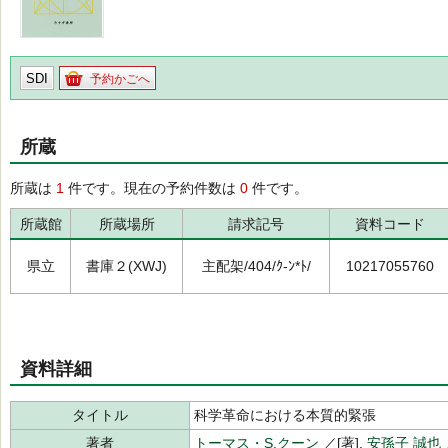
SDI
予約かごへ
所蔵
所蔵は
1
件です。現在の予約件数は
0
件です。
所蔵館
所蔵場所
請求記号
資料コード
県立
書庫２(XWJ)
主配架/404/ｸ-ﾝ*ﾄ/
10217055760
資料詳細
タイトル
科学革命における本質的緊張
著者
トーマス・S.クーン
／[著],
安孫子 誠也