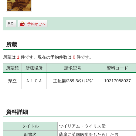
SDI
予約かごへ
所蔵
所蔵は
1
件です。現在の予約件数は
0
件です。
所蔵館
所蔵場所
請求記号
資料コード
県立
Ａ１０Ａ
主配架/289.3/ｳｲﾘｽ*ｳ/
10217088037
資料詳細
タイトル
ウイリアム・ウイリス伝
副書名
薩摩に英国医学をもたらした男