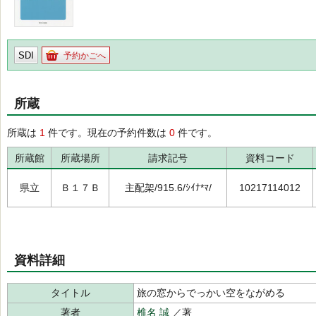
SDI
予約かごへ
所蔵
所蔵は
1
件です。現在の予約件数は
0
件です。
所蔵館
所蔵場所
請求記号
資料コード
県立
Ｂ１７Ｂ
主配架/915.6/ｼｲﾅ*ﾏ/
10217114012
資料詳細
タイトル
旅の窓からでっかい空をながめる
著者
椎名 誠
／著