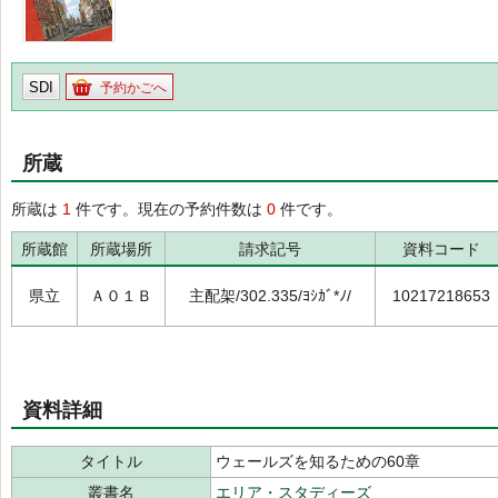
SDI
予約かごへ
所蔵
所蔵は
1
件です。現在の予約件数は
0
件です。
所蔵館
所蔵場所
請求記号
資料コード
県立
Ａ０１Ｂ
主配架/302.335/ﾖｼｶﾞ*ﾉ/
10217218653
資料詳細
タイトル
ウェールズを知るための60章
叢書名
エリア・スタディーズ