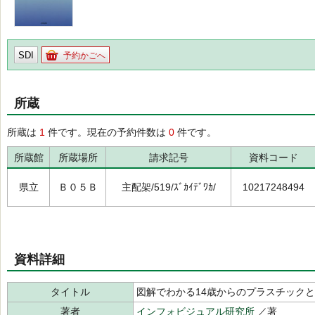
SDI
予約かごへ
所蔵
所蔵は
1
件です。現在の予約件数は
0
件です。
所蔵館
所蔵場所
請求記号
資料コード
県立
Ｂ０５Ｂ
主配架/519/ｽﾞｶｲﾃﾞﾜｶ/
10217248494
資料詳細
タイトル
図解でわかる14歳からのプラスチック
著者
インフォビジュアル研究所
／著