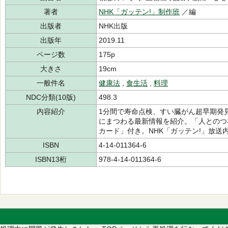
著者
NHK「ガッテン!」制作班
／編
出版者
NHK出版
出版年
2019.11
ページ数
175p
大きさ
19cm
一般件名
健康法
,
食生活
,
料理
NDC分類(10版)
498.3
内容紹介
1分間で寿命点検、すい臓がん超早期発
にまつわる最新情報を紹介。「人とのつな
カード」付き。NHK「ガッテン!」放送
ISBN
4-14-011364-6
ISBN13桁
978-4-14-011364-6