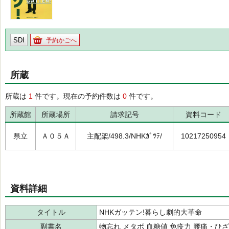
SDI
予約かごへ
所蔵
所蔵は
1
件です。現在の予約件数は
0
件です。
所蔵館
所蔵場所
請求記号
資料コード
県立
Ａ０５Ａ
主配架/498.3/NHKｶﾞﾂﾃ/
10217250954
資料詳細
タイトル
NHKガッテン!暮らし劇的大革命
副書名
物忘れ メタボ 血糖値 免疫力 腰痛・ひ