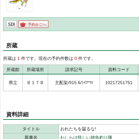
SDI
予約かごへ
所蔵
所蔵は
1
件です。現在の予約件数は
0
件です。
所蔵館
所蔵場所
請求記号
資料コード
県立
Ｂ１７Ｂ
主配架/915.6/ｼｲﾅ*ﾏ/
10217251751
資料詳細
タイトル
おれたちを齧るな!
叢書名
わしらは怪しい雑魚釣り隊