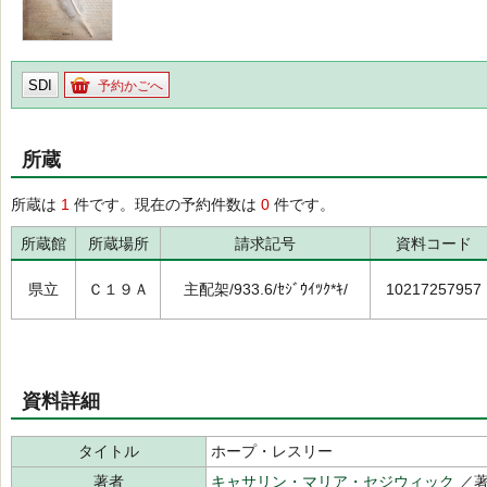
SDI
予約かごへ
所蔵
所蔵は
1
件です。現在の予約件数は
0
件です。
所蔵館
所蔵場所
請求記号
資料コード
県立
Ｃ１９Ａ
主配架/933.6/ｾｼﾞｳｲﾂｸ*ｷ/
10217257957
資料詳細
タイトル
ホープ・レスリー
著者
キャサリン・マリア・セジウィック
／著