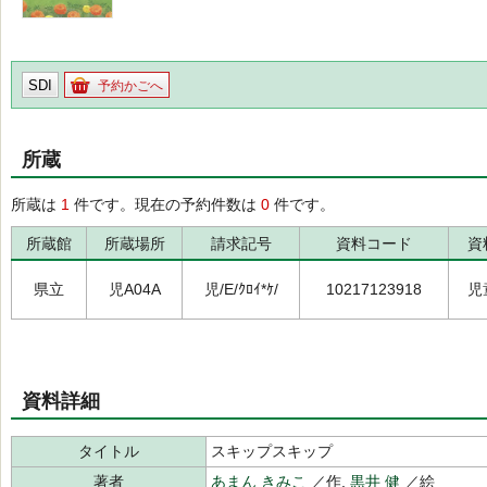
SDI
予約かごへ
所蔵
所蔵は
1
件です。現在の予約件数は
0
件です。
所蔵館
所蔵場所
請求記号
資料コード
資
県立
児A04A
児/E/ｸﾛｲ*ｹ/
10217123918
児
資料詳細
タイトル
スキップスキップ
著者
あまん きみこ
／作,
黒井 健
／絵