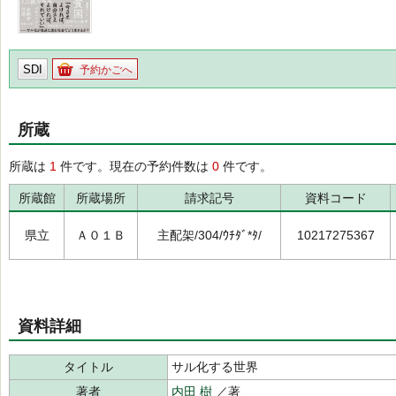
SDI
予約かごへ
所蔵
所蔵は
1
件です。現在の予約件数は
0
件です。
所蔵館
所蔵場所
請求記号
資料コード
県立
Ａ０１Ｂ
主配架/304/ｳﾁﾀﾞ*ﾀ/
10217275367
資料詳細
タイトル
サル化する世界
著者
内田 樹
／著