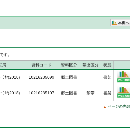
本棚へ
です。
記号
資料コード
資料区分
帯出区分
状態
ﾖｳｶ/(2018)
10216235099
郷土図書
書架
ﾖｳｶ/(2018)
10216235107
郷土図書
禁帯
書架
ページの先