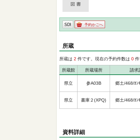
SDI
予約かごへ
所蔵
所蔵は
2
件です。現在の予約件数は
0
件
所蔵館
所蔵場所
請求
県立
参A03B
郷土/468/ｶﾝｷ
県立
書庫２(XPQ)
郷土/468/ｶﾝｷ
資料詳細