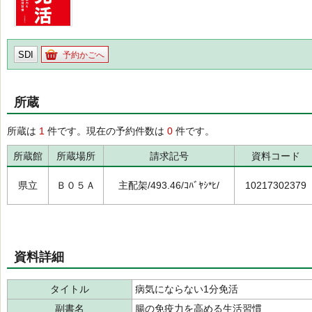
SDI
予約かごへ
所蔵
所蔵は
1
件です。現在の予約件数は
0
件です。
所蔵館
所蔵場所
請求記号
資料コード
県立
Ｂ０５Ａ
主配架/493.46/ｺﾊﾞﾔｼ*ﾋ/
10217302379
資料詳細
タイトル
病気にならない1分免活
副書名
腸の免疫力を高める生活習慣