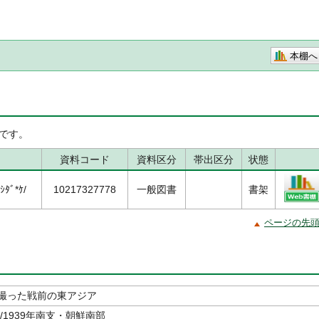
本棚へ
です。
資料コード
資料区分
帯出区分
状態
ﾀﾞ*ｹ/
10217327778
一般図書
書架
ページの先
撮った戦前の東アジア
洲/1939年南支・朝鮮南部