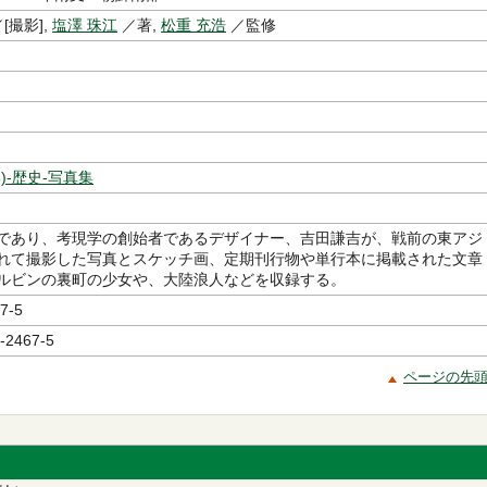
[撮影],
塩澤 珠江
／著,
松重 充浩
／監修
)-歴史-写真集
であり、考現学の創始者であるデザイナー、吉田謙吉が、戦前の東アジ
れて撮影した写真とスケッチ画、定期刊行物や単行本に掲載された文章
ルビンの裏町の少女や、大陸浪人などを収録する。
7-5
-2467-5
ページの先