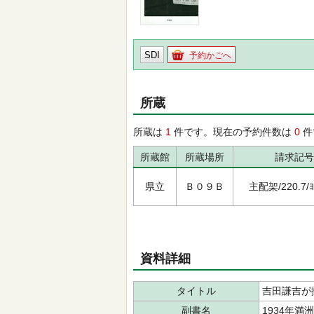
SDI
予約かごへ
所蔵
所蔵は
1
件です。現在の予約件数は
0
件
所蔵館
所蔵場所
請求記号
県立
Ｂ０９Ｂ
主配架/220.7/ﾖｼ
資料詳細
タイトル
吉田謙吉が
副書名
1934年満