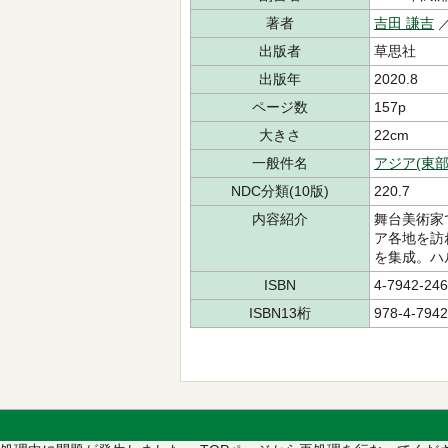
著者
吉田 謙吉
／
出版者
草思社
出版年
2020.8
ページ数
157p
大きさ
22cm
一般件名
アジア(東部
NDC分類(10版)
220.7
内容紹介
舞台美術家
ア各地を訪
を集成。ハ
ISBN
4-7942-246
ISBN13桁
978-4-7942