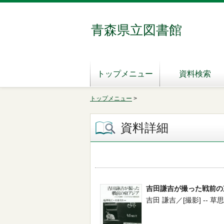
青森県立図書館
トップメニュー
資料検索
トップメニュー
>
資料詳細
吉田謙吉が撮った戦前の
吉田 謙吉／[撮影] -- 草思社 -