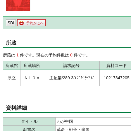
SDI
予約かごへ
所蔵
所蔵は
1
件です。現在の予約件数は
0
件です。
所蔵館
所蔵場所
請求記号
資料コード
県立
Ａ１０Ａ
主配架/289.3/ｴﾌﾟｼﾕﾀｲ*ｲ/
10217347205
資料詳細
タイトル
わが中国
副書名
革命・戦争・建国