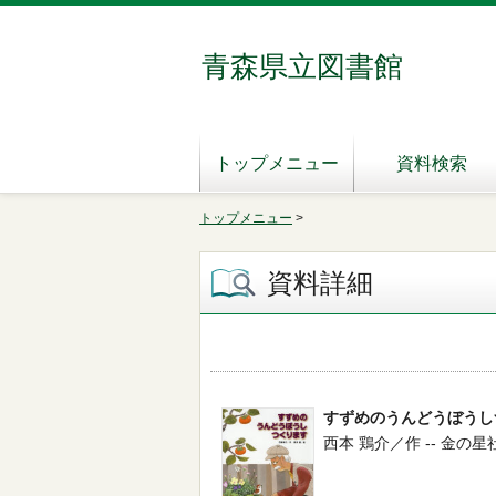
青森県立図書館
トップメニュー
資料検索
トップメニュー
>
資料詳細
すずめのうんどうぼうし
西本 鶏介／作 -- 金の星社 --