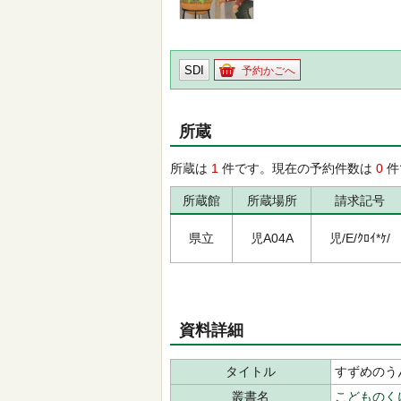
SDI
予約かごへ
所蔵
所蔵は
1
件です。現在の予約件数は
0
件
所蔵館
所蔵場所
請求記号
県立
児A04A
児/E/ｸﾛｲ*ｹ/
資料詳細
タイトル
すずめのう
叢書名
こどものく