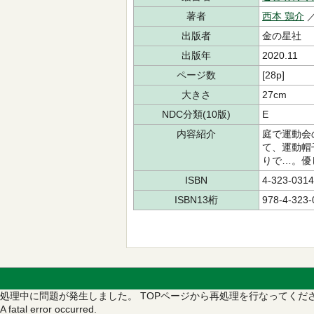
著者
西本 鶏介
／
出版者
金の星社
出版年
2020.11
ページ数
[28p]
大きさ
27cm
NDC分類(10版)
E
内容紹介
庭で運動会
て、運動帽
りで…。優
ISBN
4-323-0314
ISBN13桁
978-4-323-
処理中に問題が発生しました。
TOPページから再処理を行なってくだ
A fatal error occurred.