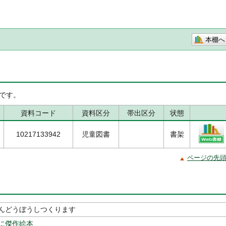
本棚へ
です。
資料コード
資料区分
帯出区分
状態
10217133942
児童図書
書架
ページの先
んどうぼうしつくります
に傑作絵本