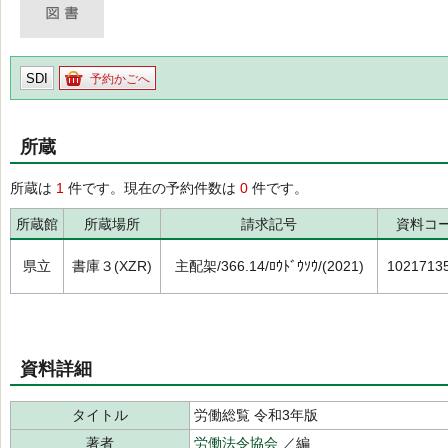
SDI
予約かごへ
所蔵
所蔵は
1
件です。現在の予約件数は
0
件です。
所蔵館
所蔵場所
請求記号
資料コ
県立
書庫３(XZR)
主配架/366.14/ﾛｳﾄﾞｳｿｳ/(2021)
1021713
資料詳細
タイトル
労働総覧 令和3年版
著者
労働法令協会
／編