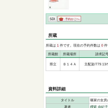
SDI
予約かごへ
所蔵
所蔵は
1
件です。現在の予約件数は
0
件
所蔵館
所蔵場所
請求記
県立
Ｂ１４Ａ
主配架/779.13/ｻ
資料詳細
タイトル
噺家の女房
著者
櫻庭 由紀子