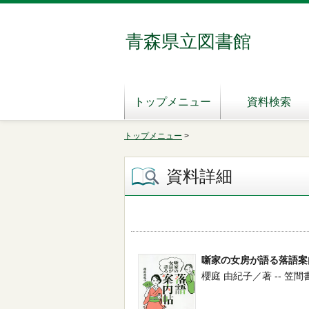
青森県立図書館
トップメニュー
資料検索
トップメニュー
>
資料詳細
噺家の女房が語る落語案
櫻庭 由紀子／著 -- 笠間書院 -