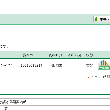
本棚へ
です。
号
資料コード
資料区分
帯出区分
状態
ｸﾗﾊﾞ*ﾕ/
10218013219
一般図書
書架
ページの先
が語る落語案内帖
／著