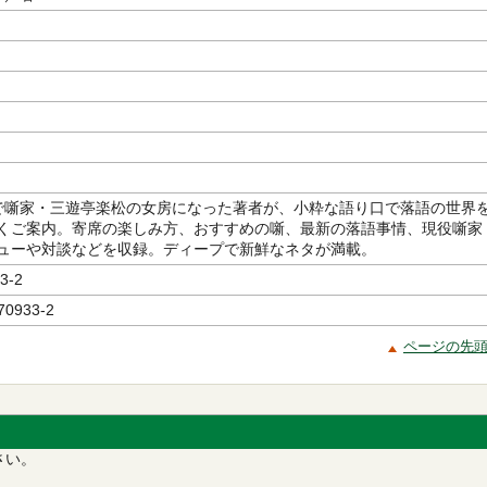
で噺家・三遊亭楽松の女房になった著者が、小粋な語り口で落語の世界
くご案内。寄席の楽しみ方、おすすめの噺、最新の落語事情、現役噺家
ューや対談などを収録。ディープで新鮮なネタが満載。
3-2
70933-2
ページの先
さい。