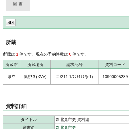
SDI
所蔵
所蔵は
1
件です。現在の予約件数は
0
件です。
所蔵館
所蔵場所
請求記号
資料コード
県立
集密３(XVV)
コ/211.1/ｼﾝｷﾀﾐｼ/(s1)
10900005289
資料詳細
タイトル
新北見市史 資料編
叢書名
新北見市史