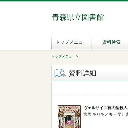
青森県立図書館
トップメニュー
資料検索
トップメニュー
>
資料詳細
ヴェルサイユ宮の聖殺人
宮園 ありあ／著 -- 早川書房 -