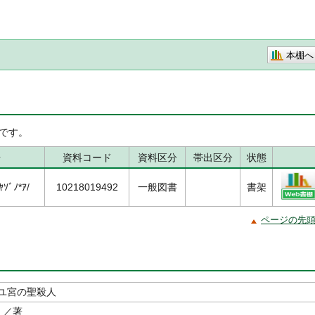
本棚へ
です。
号
資料コード
資料区分
帯出区分
状態
ｿﾞﾉ*ｱ/
10218019492
一般図書
書架
ページの先
ユ宮の聖殺人
／著