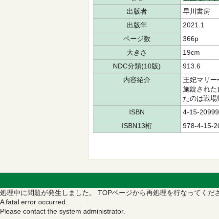
出版者
早川書房
出版年
2021.1
ページ数
366p
大きさ
19cm
NDC分類(10版)
913.6
内容紹介
王妃マリー
施錠された
たのは戦場
ISBN
4-15-20999
ISBN13桁
978-4-15-2
処理中に問題が発生しました。
TOPページから再処理を行なってくだ
A fatal error occurred.
Please contact the system administrator.