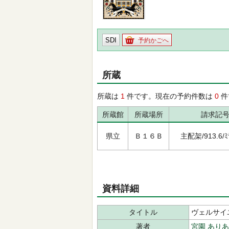
SDI
予約かごへ
所蔵
所蔵は
1
件です。現在の予約件数は
0
件
所蔵館
所蔵場所
請求記
県立
Ｂ１６Ｂ
主配架/913.6/ﾐﾔ
資料詳細
タイトル
ヴェルサイ
著者
宮園 ありあ