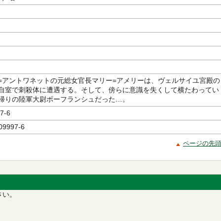
=アントワネットの元総女官長マリー=アメリーは、ヴェルサイユ宮殿の
自室で刺殺体に遭遇する。そして、傍らに意識を失くして横たわってい
帰りの陸軍大尉ボーフランシュだった…。
7-6
09997-6
ページの先
さい。