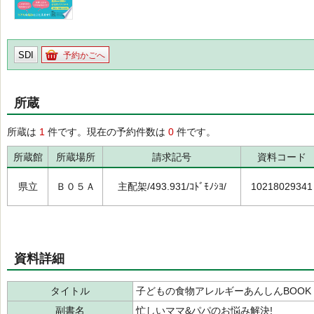
SDI
予約かごへ
所蔵
所蔵は
1
件です。現在の予約件数は
0
件です。
所蔵館
所蔵場所
請求記号
資料コード
県立
Ｂ０５Ａ
主配架/493.931/ｺﾄﾞﾓﾉｼﾖ/
10218029341
資料詳細
タイトル
子どもの食物アレルギーあんしんBOOK
副書名
忙しいママ&パパのお悩み解決!