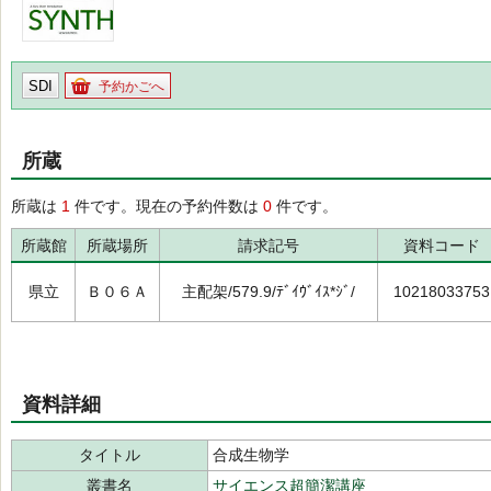
SDI
予約かごへ
所蔵
所蔵は
1
件です。現在の予約件数は
0
件です。
所蔵館
所蔵場所
請求記号
資料コード
県立
Ｂ０６Ａ
主配架/579.9/ﾃﾞｲｳﾞｲｽ*ｼﾞ/
10218033753
資料詳細
タイトル
合成生物学
叢書名
サイエンス超簡潔講座