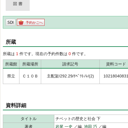
SDI
予約かごへ
所蔵
所蔵は
1
件です。現在の予約件数は
0
件です。
所蔵館
所蔵場所
請求記号
資料コード
県立
Ｃ１０Ｂ
主配架/292.29/ﾁﾍﾞﾂﾄﾉﾚ/(2)
1021804083
資料詳細
タイトル
チベットの歴史と社会 下
著者
岩尾 一史
／編,
池田 巧
／編