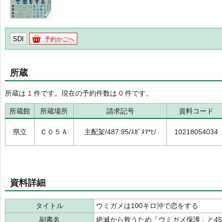
SDI
予約かごへ
所蔵
所蔵は
1
件です。現在の予約件数は
0
件です。
所蔵館
所蔵場所
請求記号
資料コード
県立
Ｃ０５Ａ
主配架/487.95/ｽｶﾞﾇﾏ*ﾋ/
10218054034
資料詳細
タイトル
ウミガメは100キロ沖で恋をする
副書名
絶滅から救うため「ウミガメ保護」と4