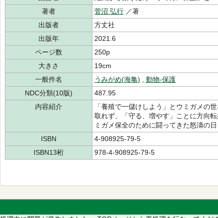
著者
菅沼 弘行
／著
出版者
方丈社
出版年
2021.6
ページ数
250p
大きさ
19cm
一般件名
うみがめ(海亀)
,
動物-保護
NDC分類(10版)
487.95
内容紹介
「養殖で一儲けしよう」とウミガメの世
取れず、「守る、増やす」ことに方向転
ミガメ保全のために闘ってきた怒濤の日
ISBN
4-908925-79-5
ISBN13桁
978-4-908925-79-5