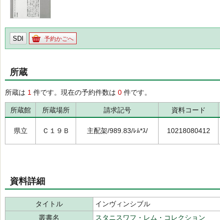
SDI
予約かごへ
所蔵
所蔵は
1
件です。現在の予約件数は
0
件です。
所蔵館
所蔵場所
請求記号
資料コード
県立
Ｃ１９Ｂ
主配架/989.83/ﾚﾑ*ｽ/
10218080412
資料詳細
タイトル
インヴィンシブル
叢書名
スタニスワフ・レム・コレクション