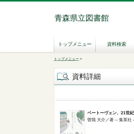
青森県立図書館
トップメニュー
資料検索
トップメニュー
>
資料詳細
ベートーヴェン、21世
曽我 大介／著 -- 集英社 -- 2