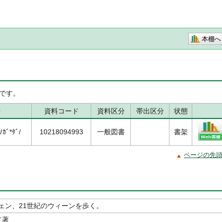
本棚へ
です。
号
資料コード
資料区分
帯出区分
状態
ｶﾞ*ﾀﾞ/
10218094993
一般図書
書架
ページの先
ェン、21世紀のウィーンを歩く。
／著