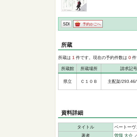
SDI
予約かごへ
所蔵
所蔵は
1
件です。現在の予約件数は
0
件
所蔵館
所蔵場所
請求記
県立
Ｃ１０Ｂ
主配架/293.46/ｿ
資料詳細
タイトル
ベートーヴ
著者
曽我 大介