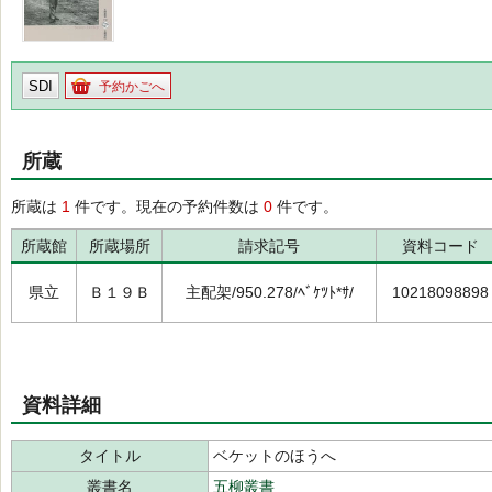
SDI
予約かごへ
所蔵
所蔵は
1
件です。現在の予約件数は
0
件です。
所蔵館
所蔵場所
請求記号
資料コード
県立
Ｂ１９Ｂ
主配架/950.278/ﾍﾞｹﾂﾄ*ｻ/
10218098898
資料詳細
タイトル
ベケットのほうへ
叢書名
五柳叢書