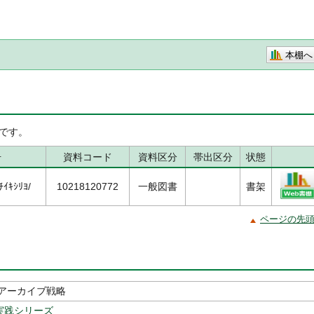
本棚へ
です。
号
資料コード
資料区分
帯出区分
状態
ｲｷｼﾘﾖ/
10218120772
一般図書
書架
ページの先
アーカイブ戦略
館実践シリーズ