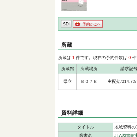
SDI
予約かごへ
所蔵
所蔵は
1
件です。現在の予約件数は
0
件
所蔵館
所蔵場所
請求記
県立
Ｂ０７Ｂ
主配架/014.72/ﾁ
資料詳細
タイトル
地域資料の
叢書名
JLA図書