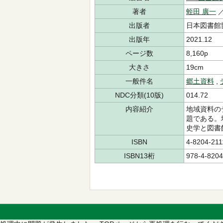
著者
蛭田 廣一
出版者
日本図書館
出版年
2021.12
ページ数
8,160p
大きさ
19cm
一般件名
郷土資料
,
NDC分類(10版)
014.72
内容紹介
地域資料の
題である。
史学と図書
ISBN
4-8204-211
ISBN13桁
978-4-8204