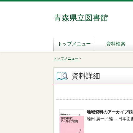
青森県立図書館
トップメニュー
資料検索
トップメニュー
>
資料詳細
地域資料のアーカイブ戦
蛭田 廣一／編 -- 日本図書館協会