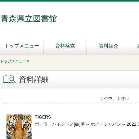
青森県立図書館
トップメニュー
資料検索
資料紹介
トップメニュー
>
資料詳細
1 件中、 1 件目
TIGERS
ポーラ・ハモンド／[編]著 -- ホビージャパン -- 2022.3 -