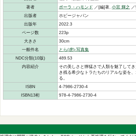
著者
ポーラ・ハモンド
／[編]著,
小宮 輝之
／
出版者
ホビージャパン
出版年
2022.3
ページ数
223p
大きさ
30cm
一般件名
とら(虎)-写真集
NDC分類(10版)
489.53
内容紹介
その美しさと獰猛さで人類を魅了してき
き残る希少なトラたちのリアルな姿を、
る。
ISBN
4-7986-2730-4
ISBN13桁
978-4-7986-2730-4