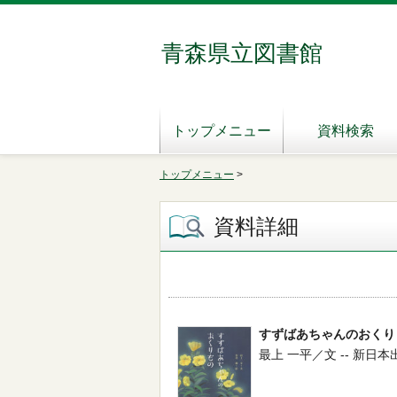
青森県立図書館
トップメニュー
資料検索
トップメニュー
>
資料詳細
すずばあちゃんのおくり
最上 一平／文 -- 新日本出版社