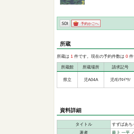
SDI
予約かごへ
所蔵
所蔵は
1
件です。現在の予約件数は
0
件
所蔵館
所蔵場所
請求記号
県立
児A04A
児/E/ｸﾛｲ*ｹ/
資料詳細
タイトル
すずばあち
著者
最上 一平
／