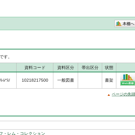
本棚へ
です。
資料コード
資料区分
帯出区分
状態
ﾚﾑ*ｽ/
10218217500
一般図書
書架
ページの先
フ・レム・コレクション