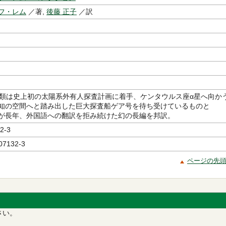
フ・レム
／著,
後藤 正子
／訳
人類は史上初の太陽系外有人探査計画に着手、ケンタウルス座α星へ向か
知の空間へと踏み出した巨大探査船ゲア号を待ち受けているものと
が長年、外国語への翻訳を拒み続けた幻の長編を邦訳。
2-3
07132-3
ページの先
さい。