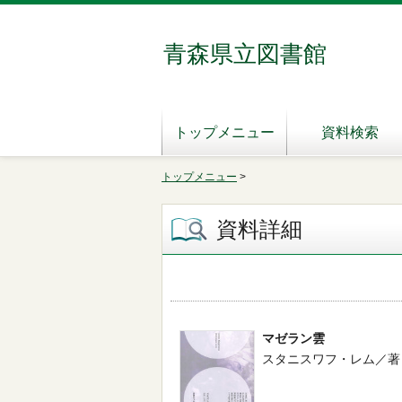
青森県立図書館
トップメニュー
資料検索
トップメニュー
>
資料詳細
マゼラン雲
スタニスワフ・レム／著 -- 国書