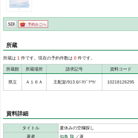
SDI
予約かごへ
所蔵
所蔵は
1
件です。現在の予約件数は
0
件です。
所蔵館
所蔵場所
請求記号
資料コード
県立
Ａ１６Ａ
主配架/913.6/ﾆﾀﾄﾞﾘ*ｹ/
10218126295
資料詳細
タイトル
夏休みの空欄探し
著者
似鳥 鶏
／著