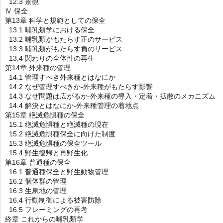
12.3 景観
Ⅳ 保全
第13章 科学と規範としての保全
13.1 哺乳類学における保全
13.2 哺乳類がもたらす正のサービス
13.3 哺乳類がもたらす負のサービス
13.4 関わりの全体性の再生
第14章 外来種の管理
14.1 管理すべき外来種とはなにか
14.2 なぜ管理すべきか-外来種がもたらす影響
14.3 なぜ問題は広がるか-外来種の導入・定着・拡散のメカニズム
14.4 解決とはなにか-外来種管理の着地点
第15章 絶滅危惧種の保全
15.1 絶滅危惧種と絶滅種の現在
15.2 絶滅危惧種保全に向けた制度
15.3 絶滅危惧種の保全ツール
15.4 野生復帰と再野生化
第16章 普通種の保全
16.1 普通種保全と野生動物管理
16.2 個体群の管理
16.3 生息地の管理
16.4 行動制御による被害防除
16.5 フレーミングの再考
終章 これからの哺乳類学