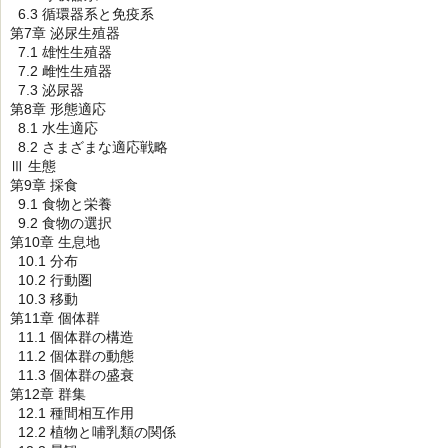
6.3 循環器系と免疫系
第7章 泌尿生殖器
7.1 雄性生殖器
7.2 雌性生殖器
7.3 泌尿器
第8章 形態適応
8.1 水生適応
8.2 さまざまな適応戦略
Ⅲ 生態
第9章 採食
9.1 食物と栄養
9.2 食物の選択
第10章 生息地
10.1 分布
10.2 行動圏
10.3 移動
第11章 個体群
11.1 個体群の構造
11.2 個体群の動態
11.3 個体群の盛衰
第12章 群集
12.1 種間相互作用
12.2 植物と哺乳類の関係