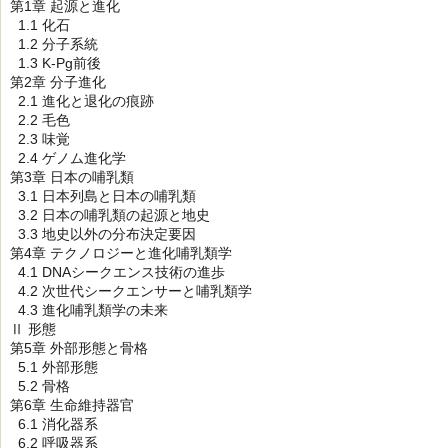
第1章 起源と進化
1.1 化石
1.2 分子系統
1.3 K-Pg前後
第2章 分子進化
2.1 進化と退化の痕跡
2.2 毛色
2.3 味覚
2.4 ゲノム進化学
第3章 日本の哺乳類
3.1 日本列島と日本の哺乳類
3.2 日本の哺乳類の起源と地史
3.3 地史以外の分布決定要因
第4章 テクノロジーと進化哺乳類学
4.1 DNAシークエンス技術の進歩
4.2 次世代シークエンサーと哺乳類学
4.3 進化哺乳類学の未来
Ⅱ 形態
第5章 外部形態と骨格
5.1 外部形態
5.2 骨格
第6章 生命維持器官
6.1 消化器系
6.2 呼吸器系