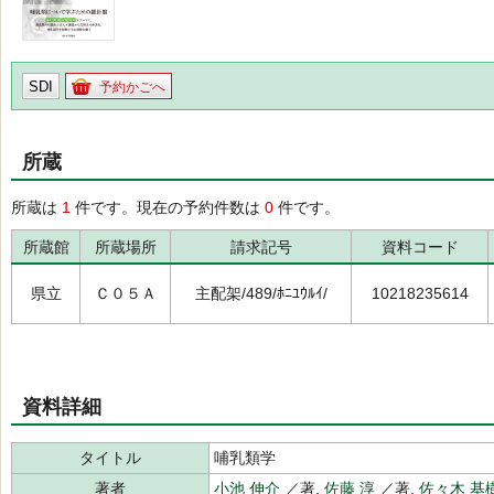
SDI
予約かごへ
所蔵
所蔵は
1
件です。現在の予約件数は
0
件です。
所蔵館
所蔵場所
請求記号
資料コード
県立
Ｃ０５Ａ
主配架/489/ﾎﾆﾕｳﾙｲ/
10218235614
資料詳細
タイトル
哺乳類学
著者
小池 伸介
／著,
佐藤 淳
／著,
佐々木 基