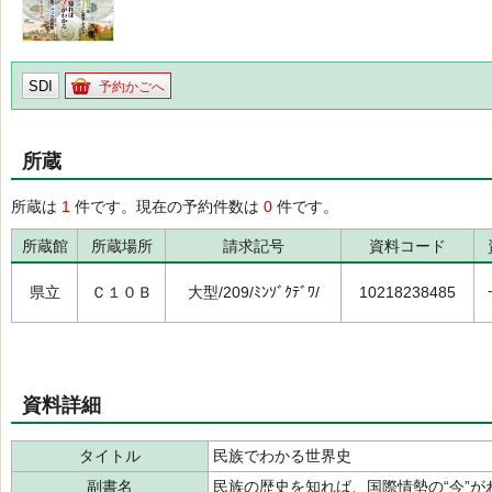
SDI
予約かごへ
所蔵
所蔵は
1
件です。現在の予約件数は
0
件です。
所蔵館
所蔵場所
請求記号
資料コード
県立
Ｃ１０Ｂ
大型/209/ﾐﾝｿﾞｸﾃﾞﾜ/
10218238485
資料詳細
タイトル
民族でわかる世界史
副書名
民族の歴史を知れば、国際情勢の“今”が